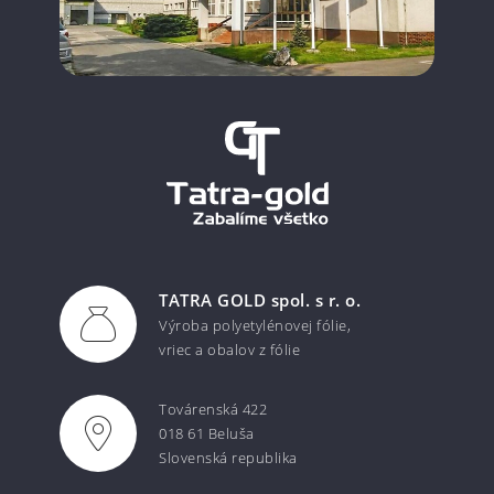
TATRA GOLD spol. s r. o.
Výroba polyetylénovej fólie,
vriec a obalov z fólie
Továrenská 422
018 61 Beluša
Slovenská republika