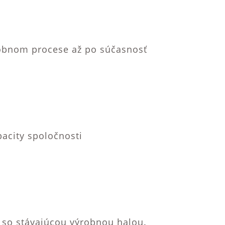
robnom procese až po súčasnosť
acity spoločnosti
 so stávajúcou výrobnou halou.