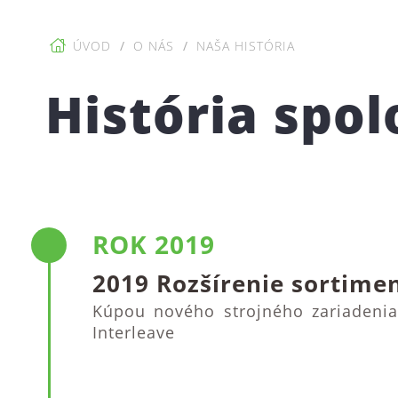
ÚVOD
O NÁS
NAŠA HISTÓRIA
História spol
ROK 2019
2019 Rozšírenie sortime
Kúpou nového strojného zariadenia
Interleave