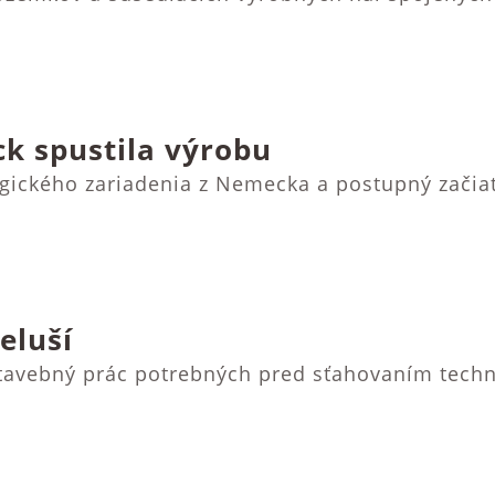
ck spustila výrobu
gického zariadenia z Nemecka a postupný začia
eluší
 stavebný prác potrebných pred sťahovaním techn