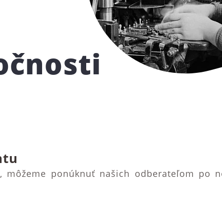
očnosti
ntu
, môžeme ponúknuť našich odberateľom po nov