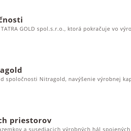
čnosti
 TATRA GOLD spol.s.r.o., ktorá pokračuje vo vý
ragold
d spoločnosti Nitragold, navýšenie výrobnej kap
ch priestorov
ozemkov a susediacich výrobných hál spojených