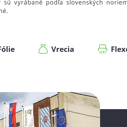
obky sú vyrábané podľa slovenských nori
né.
Fólie
Vrecia
Flex